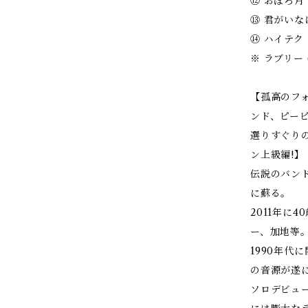
⑫ おぼろ月 (
⑬ 君がいなけ
⑭ ハイテク・
※ ラブリー 
【孤高のフ
ンド、ピー
選りすぐり
ン上級編!】
伝説のバン
に蘇る。
2011年に
ー、加地等
1990年代
の音源が遂
ソロデビュ