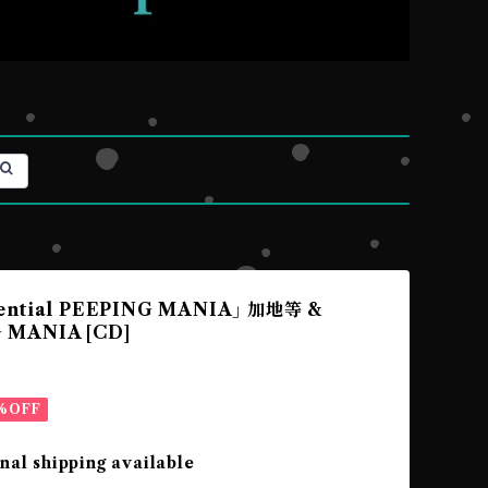
sential PEEPING MANIA｣ 加地等 &
 MANIA [CD]
%OFF
nal shipping available