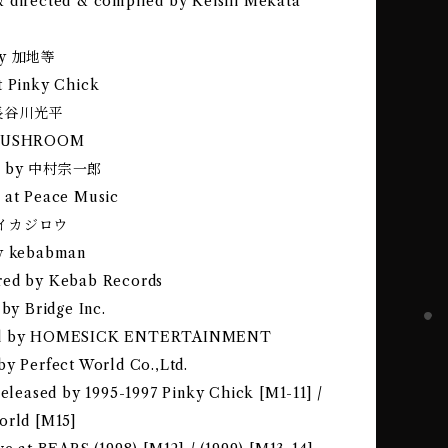
 directed & compiled by Keishi Mekata
by 加地等
t Pinky Chick
y 長谷川光平
 MUSHROOM
ed by 中村宗一郎
 at Peace Music
ガザイカジロウ
by kebabman
red by Kebab Records
 by Bridge Inc.
ed by HOMESICK ENTERTAINMENT
by Perfect World Co.,Ltd.
released by 1995-1997 Pinky Chick [M1-11] /
orld [M15]