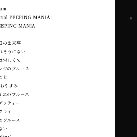
bum
ntial PEEPING MANIA｣
EPING MANIA
日の出来事
れそうにない
は淋しくて
ンジのブルース
゙こと
 おやすみ
ミエのブルース
ゲッティー
クライ
のブルース
ない