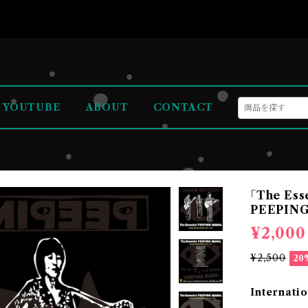
YOUTUBE
ABOUT
CONTACT
｢The Es
PEEPING
¥2,000
¥2,500
20
Internatio