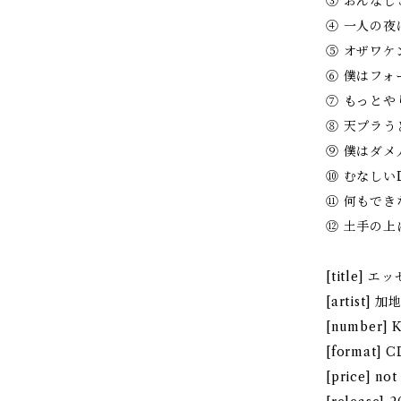
③ おんなじこと
④ 一人の夜は
⑤ オザワケン
⑥ 僕はフォー
⑦ もっとやりた
⑧ 天プラうどん
⑨ 僕はダメ人間
⑩ むなしいDA
⑪ 何もできな
⑫ 土手の上に佇
[title]
[artist] 
[number] 
[format] C
[price] not