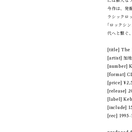
には膨大な
今作は、発
ラシックロ
｢ロックシ
代へと繋ぐ
[title] Th
[artist] 
[number] 
[format] C
[price] ¥2
[release] 
[label] Ke
[include] 1
[rec] 1995-