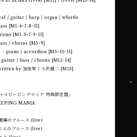
ve at BEARS (1998) [M12] / (1999) [M13-14]
 / guitar / harp / organ / whistle
ss [M1-4･7-8･11]
ums [M1-5･7-9･11]
ss / chorus [M5･9]
piano / accordion [M5･10-11]
itar / bass / chorus [M12-14]
s written by 加地等 / 小沢健二 [M15]
ャルピーピングマニア 特典限定盤｣
EPING MANIA
瘍のブルース (live)
エのブルース (live)