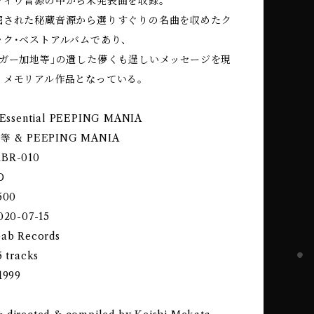
ライヴ音源の中から未発表曲を収録。
掘された秘蔵音源から選りすぐりの名曲を収めたク
ック･ベストアルバムであり、
ンガー加地等｣の遺した儚くも逞しいメッセージを現
、メモリアル作品となっている。
e Essential PEEPING MANIA
加地等 & PEEPING MANIA
KBR-010
D
,500
2020-07-15
bab Records
5 tracks
1999