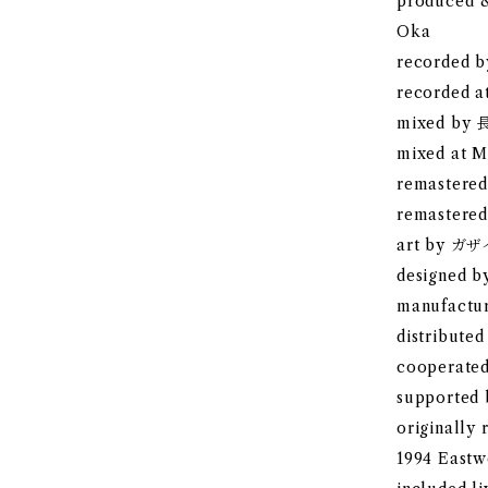
produced &
Oka
recorded 
recorded a
mixed b
mixed at
remaster
remastered
art by 
designed 
manufactu
distributed
cooperat
supported 
originally 
1994 Eastw