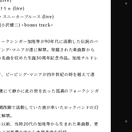
live)
りゃ (live)
スニーカーブルース (live)
(小沢健二) <bonus track>
ォークシンガー加地等が90年代に活動した伝説のバ
ピング･マニアが遂に解禁。発掘された楽曲群から
の名曲を収めた生誕50周年記念作品。加地チルドレ
ド、ピーピング･マニアが四半世紀の時を越えて遂
40歳にて静かに此の世を去った孤高のフォークシンガ
。
に関西圏で活動していた彼が率いたロックバンドの幻
に解禁。
ー以前、当時20代の加地等から生まれた楽曲群、更