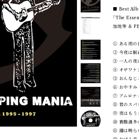
■ Best Al
｢The Esse
加地等 & PE
① ある雨の
② 今夜は眠
③ 一人の夜
④ オザワケ
⑤ おんなし
⑥ おやすみ
⑦ アムロナ
⑧ 君のスパ
⑨ 夜はもう
⑩ 胃酸過多
⑪ 鐘は鳴ら