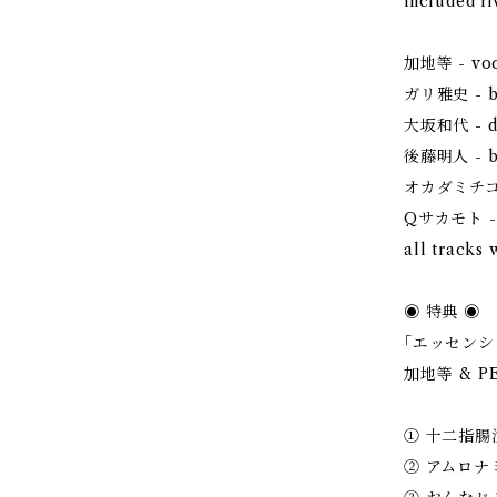
included li
加地等 - vocal
ガリ雅史 - ba
大坂和代 - dr
後藤明人 - ba
オカダミチコ - 
Qサカモト - gu
all track
◉ 特典 ◉
｢エッセンシ
加地等 & PE
① 十二指腸潰
② アムロナミ