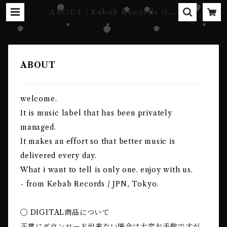
ABOUT | Kebab Records Onl
ine Shop
ABOUT
welcome.
It is music label that has been privately
managed.
It makes an effort so that better music is
delivered every day.
What i want to tell is only one. enjoy with us.
- from Kebab Records / JPN, Tokyo.
◯ DIGITAL商品について
正常にダウンロード出来ない場合は大変お手数ですが